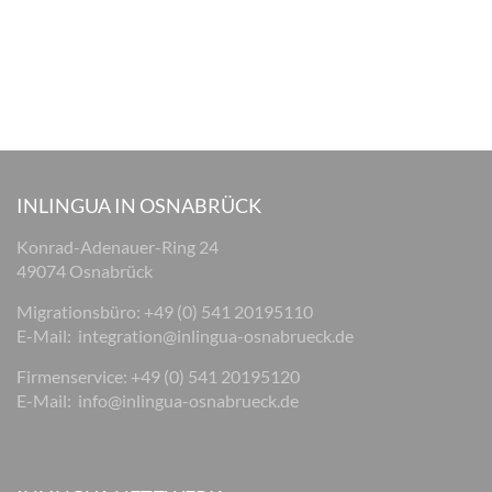
INLINGUA IN OSNABRÜCK
Konrad-Adenauer-Ring 24
49074 Osnabrück
Migrationsbüro: +49 (0) 541 20195110
E-Mail:
integration@inlingua-osnabrueck.de
Firmenservice: +49 (0) 541 20195120
E-Mail:
info@inlingua-osnabrueck.de