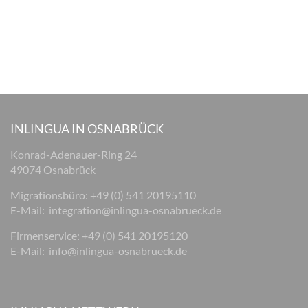
INLINGUA IN OSNABRÜCK
Konrad-Adenauer-Ring 24
49074 Osnabrück
Migrationsbüro: +49 (0) 541 20195110
E-Mail:
integration@inlingua-osnabrueck.de
Firmenservice: +49 (0) 541 20195120
E-Mail:
info@inlingua-osnabrueck.de