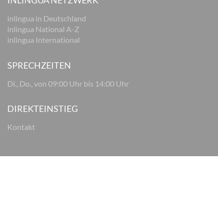
INLINGUA NETZWERK
inlingua in Deutschland
inlingua National A-Z
inlingua International
SPRECHZEITEN
Di., Do., von 09:00 Uhr bis 14:00 Uhr
DIREKTEINSTIEG
Kontakt
© 2026 inlingua Osnabrück
Impressum
Datenschutz
AGB