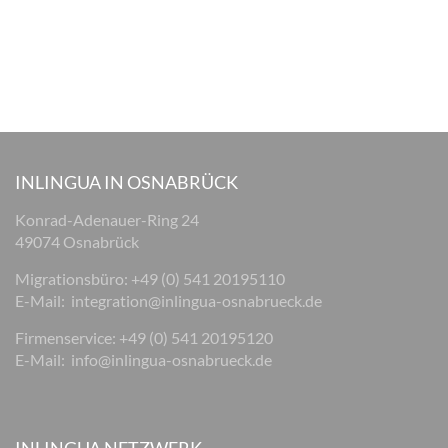
INLINGUA IN OSNABRÜCK
Konrad-Adenauer-Ring 24
49074 Osnabrück
Migrationsbüro: +49 (0) 541 20195110
E-Mail:
integration@inlingua-osnabrueck.de
Firmenservice: +49 (0) 541 20195120
E-Mail:
info@inlingua-osnabrueck.de