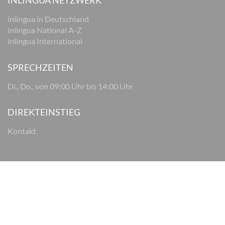
INLINGUA NETZWERK
inlingua in Deutschland
inlingua National A-Z
inlingua International
SPRECHZEITEN
Di., Do., von 09:00 Uhr bis 14:00 Uhr
DIREKTEINSTIEG
Kontakt
© 2026 inlingua Osnabrück
Impressum
Datenschutz
AGB