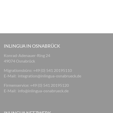
INLINGUA IN OSNABRÜCK
Konrad-Adenauer-Ring 24
49074 Osnabrück
Migrationsbüro: +49 (0) 541 20195110
E-Mail:
integration@inlingua-osnabrueck.de
Firmenservice: +49 (0) 541 20195120
E-Mail:
info@inlingua-osnabrueck.de