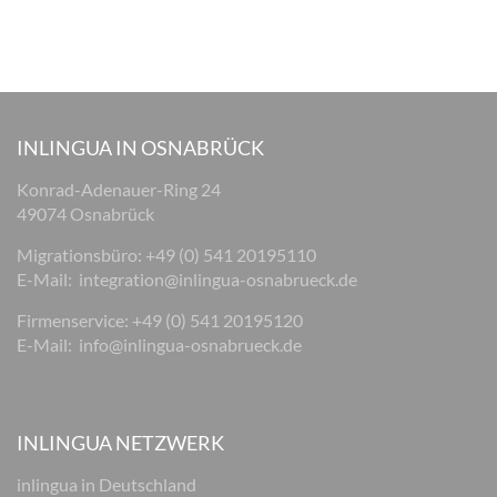
INLINGUA IN OSNABRÜCK
Konrad-Adenauer-Ring 24
49074 Osnabrück
Migrationsbüro: +49 (0) 541 20195110
E-Mail:
integration@inlingua-osnabrueck.de
Firmenservice: +49 (0) 541 20195120
E-Mail:
info@inlingua-osnabrueck.de
INLINGUA NETZWERK
inlingua in Deutschland