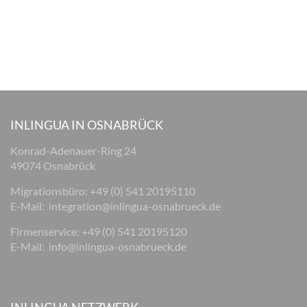
INLINGUA IN OSNABRÜCK
Konrad-Adenauer-Ring 24
49074 Osnabrück
Migrationsbüro: +49 (0) 541 20195110
E-Mail:
integration@inlingua-osnabrueck.de
Firmenservice: +49 (0) 541 20195120
E-Mail:
info@inlingua-osnabrueck.de