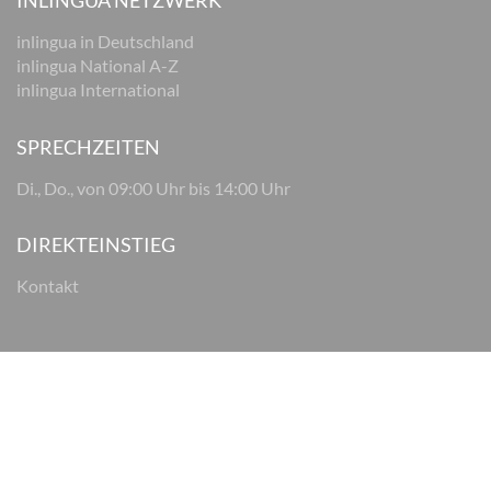
INLINGUA NETZWERK
inlingua in Deutschland
inlingua National A-Z
inlingua International
SPRECHZEITEN
Di., Do., von 09:00 Uhr bis 14:00 Uhr
DIREKTEINSTIEG
Kontakt
© 2026 inlingua Osnabrück
Impressum
Datenschutz
AGB