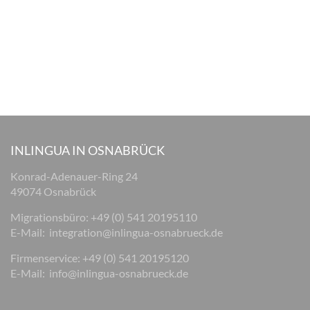
INLINGUA IN OSNABRÜCK
Konrad-Adenauer-Ring 24
49074 Osnabrück
Migrationsbüro: +49 (0) 541 20195110
E-Mail:
integration@inlingua-osnabrueck.de
Firmenservice: +49 (0) 541 20195120
E-Mail:
info@inlingua-osnabrueck.de