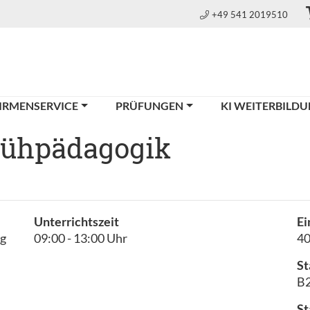
+49 541 2019510
IRMENSERVICE
PRÜFUNGEN
KI WEITERBILD
Frühpädagogik
Unterrichtszeit
Ei
ng
09:00 - 13:00 Uhr
4
St
B2
St