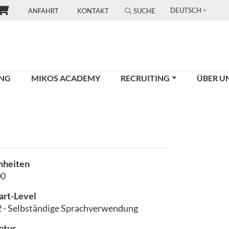
DEUTSCH
ANFAHRT
KONTAKT
SUCHE
UNG
MIKOS ACADEMY
RECRUITING
ÜBER U
nheiten
00
art-Level
 - Selbständige Sprachverwendung
atus