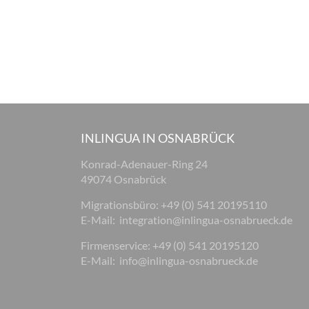
INLINGUA IN OSNABRÜCK
Konrad-Adenauer-Ring 24
49074 Osnabrück
Migrationsbüro: +49 (0) 541 20195110
E-Mail:
integration@inlingua-osnabrueck.de
Firmenservice: +49 (0) 541 20195120
E-Mail:
info@inlingua-osnabrueck.de