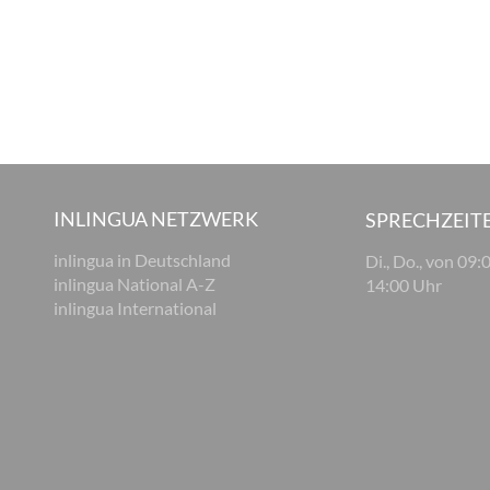
INLINGUA NETZWERK
SPRECHZEIT
inlingua in Deutschland
Di., Do., von 09:
inlingua National A-Z
14:00 Uhr
inlingua International