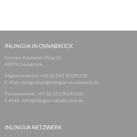
INLINGUA IN OSNABRÜCK
Konrad-Adenauer-Ring 24
49074 Osnabrück
Migrationsbüro: +49 (0) 541 20195110
E-Mail:
integration@inlingua-osnabrueck.de
Firmenservice: +49 (0) 541 20195120
E-Mail:
info@inlingua-osnabrueck.de
INLINGUA NETZWERK