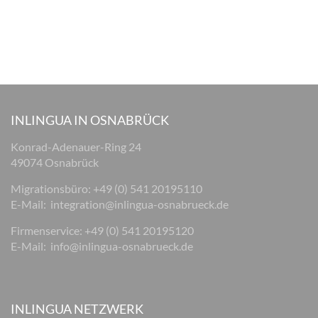
INLINGUA IN OSNABRÜCK
Konrad-Adenauer-Ring 24
49074 Osnabrück
Migrationsbüro: +49 (0) 541 20195110
E-Mail:
integration@inlingua-osnabrueck.de
Firmenservice: +49 (0) 541 20195120
E-Mail:
info@inlingua-osnabrueck.de
INLINGUA NETZWERK