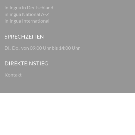
inlingua in Deutschland
inlingua National A-Z
inlingua International
SPRECHZEITEN
Di., Do., von 09:00 Uhr bis 14:00 Uhr
DIREKTEINSTIEG
Kontakt
© 2026 inlingua Osnabrück
Impressum
Datenschutz
AGB