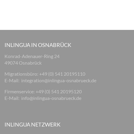
INLINGUA IN OSNABRÜCK
Konrad-Adenauer-Ring 24
49074 Osnabrück
Migrationsbüro: +49 (0) 541 20195110
E-Mail:
integration@inlingua-osnabrueck.de
Firmenservice: +49 (0) 541 20195120
E-Mail:
info@inlingua-osnabrueck.de
INLINGUA NETZWERK