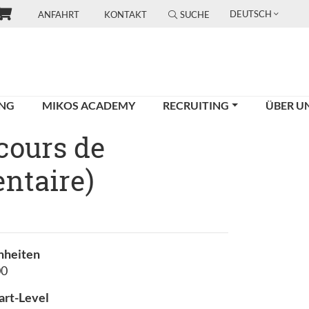
DEUTSCH
ANFAHRT
KONTAKT
SUCHE
UNG
MIKOS ACADEMY
RECRUITING
ÜBER U
cours de
ntaire)
nheiten
00
art-Level