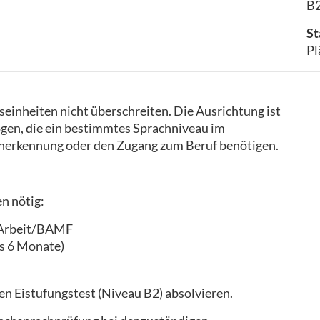
B2
St
Pl
tseinheiten nicht überschreiten. Die Ausrichtung ist
ogen, die ein bestimmtes Sprachniveau im
erkennung oder den Zugang zum Beruf benötigen.
n nötig:
 Arbeit/BAMF
als 6 Monate)
n Eistufungstest (Niveau B2) absolvieren.