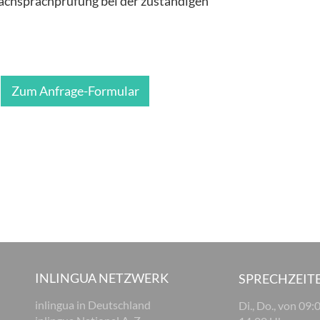
achsprachprüfung bei der zuständigen
Zum Anfrage-Formular
INLINGUA NETZWERK
SPRECHZEIT
inlingua in Deutschland
Di., Do., von 09: