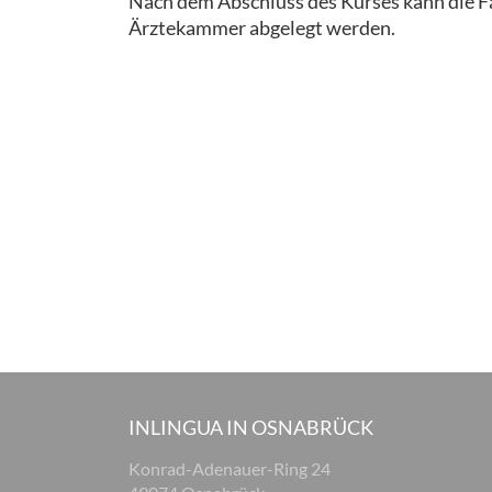
Nach dem Abschluss des Kurses kann die F
Ärztekammer abgelegt werden.
INLINGUA IN OSNABRÜCK
Konrad-Adenauer-Ring 24