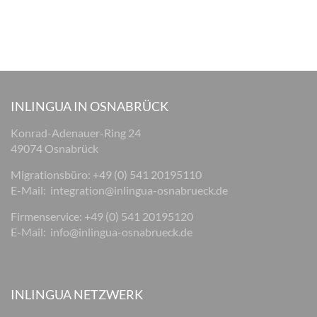
INLINGUA IN OSNABRÜCK
Konrad-Adenauer-Ring 24
49074 Osnabrück
Migrationsbüro: +49 (0) 541 20195110
E-Mail:
integration@inlingua-osnabrueck.de
Firmenservice: +49 (0) 541 20195120
E-Mail:
info@inlingua-osnabrueck.de
INLINGUA NETZWERK