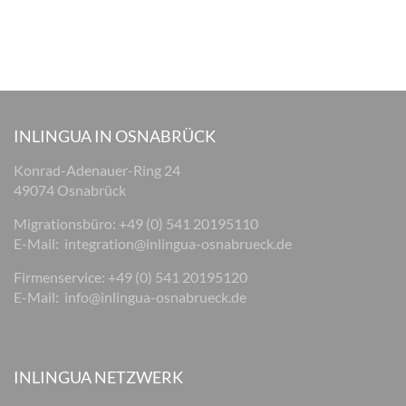
INLINGUA IN OSNABRÜCK
Konrad-Adenauer-Ring 24
49074 Osnabrück
Migrationsbüro: +49 (0) 541 20195110
E-Mail:
integration@inlingua-osnabrueck.de
Firmenservice: +49 (0) 541 20195120
E-Mail:
info@inlingua-osnabrueck.de
INLINGUA NETZWERK