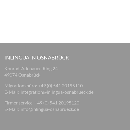
INLINGUA IN OSNABRÜCK
Konrad-Adenauer-Ring 24
49074 Osnabrück
Migrationsbüro: +49 (0) 541 20195110
E-Mail:
integration@inlingua-osnabrueck.de
Firmenservice: +49 (0) 541 20195120
E-Mail:
info@inlingua-osnabrueck.de