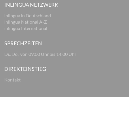
INLINGUA NETZWERK
inlingua in Deutschland
inlingua National A-Z
inlingua International
SPRECHZEITEN
Di., Do., von 09:00 Uhr bis 14:00 Uhr
DIREKTEINSTIEG
Kontakt
© 2026 inlingua Osnabrück
Impressum
Datenschutz
AGB