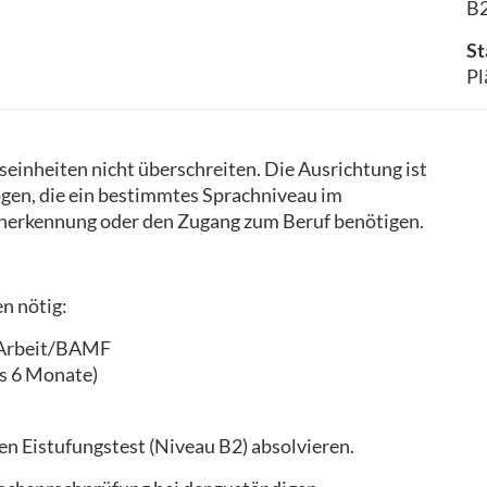
B2
St
Pl
tseinheiten nicht überschreiten. Die Ausrichtung ist
ogen, die ein bestimmtes Sprachniveau im
erkennung oder den Zugang zum Beruf benötigen.
n nötig:
 Arbeit/BAMF
als 6 Monate)
n Eistufungstest (Niveau B2) absolvieren.