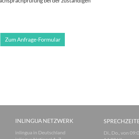
achsprachprüfung bei der zuständigen
Zum Anfrage-Formular
INLINGUA NETZWERK
SPRECHZEIT
inlingua in Deutschland
Di., Do., von 09: