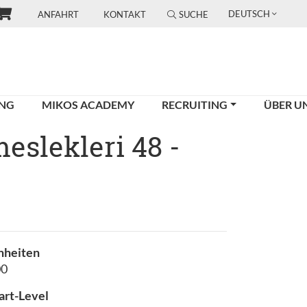
DEUTSCH
ANFAHRT
KONTAKT
SUCHE
UNG
MIKOS ACADEMY
RECRUITING
ÜBER U
eslekleri 48 -
nheiten
00
art-Level