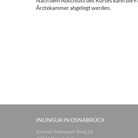
Nach dem Abschluss des Kurses kann die F
Ärztekammer abgelegt werden.
INLINGUA IN OSNABRÜCK
Konrad-Adenauer-Ring 24