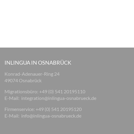
INLINGUA IN OSNABRÜCK
Konrad-Adenauer-Ring 24
49074 Osnabrück
Migrationsbüro: +49 (0) 541 20195110
E-Mail:
integration@inlingua-osnabrueck.de
Firmenservice: +49 (0) 541 20195120
E-Mail:
info@inlingua-osnabrueck.de