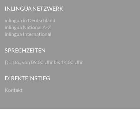
INLINGUA NETZWERK
inlingua in Deutschland
inlingua National A-Z
inlingua International
SPRECHZEITEN
Di., Do., von 09:00 Uhr bis 14:00 Uhr
DIREKTEINSTIEG
Kontakt
© 2026 inlingua Osnabrück
Impressum
Datenschutz
AGB