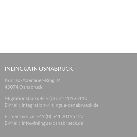
INLINGUA IN OSNABRÜCK
Konrad-Adenauer-Ring 24
49074 Osnabrück
Migrationsbüro: +49 (0) 541 20195110
E-Mail:
integration@inlingua-osnabrueck.de
Firmenservice: +49 (0) 541 20195120
E-Mail:
info@inlingua-osnabrueck.de