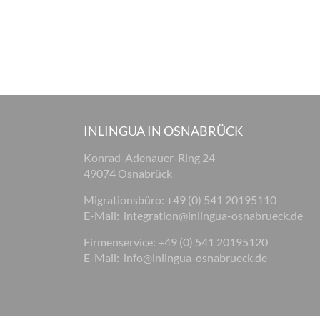
INLINGUA IN OSNABRÜCK
Konrad-Adenauer-Ring 24
49074 Osnabrück
Migrationsbüro: +49 (0) 541 20195110
E-Mail:
integration@inlingua-osnabrueck.de
Firmenservice: +49 (0) 541 20195120
E-Mail:
info@inlingua-osnabrueck.de