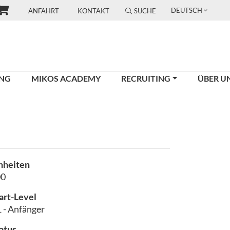
DEUTSCH
ANFAHRT
KONTAKT
SUCHE
UNG
MIKOS ACADEMY
RECRUITING
ÜBER U
nheiten
00
art-Level
 - Anfänger
atus