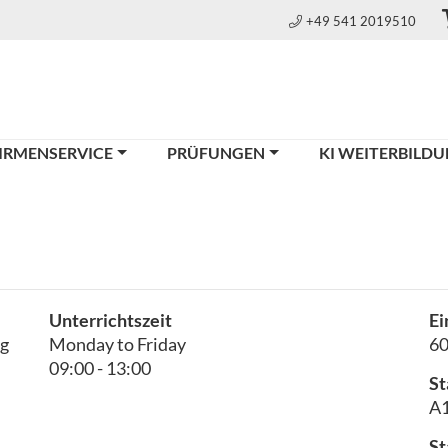
+49 541 2019510
IRMENSERVICE
PRÜFUNGEN
KI WEITERBILD
Unterrichtszeit
Ei
ng
Monday to Friday
6
09:00 - 13:00
St
A1
St