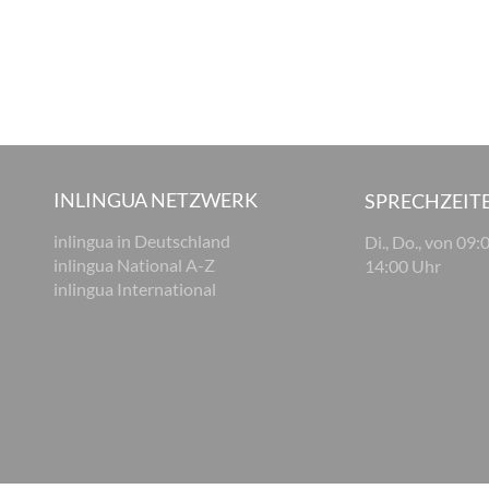
INLINGUA NETZWERK
SPRECHZEIT
inlingua in Deutschland
Di., Do., von 09:
inlingua National A-Z
14:00 Uhr
inlingua International