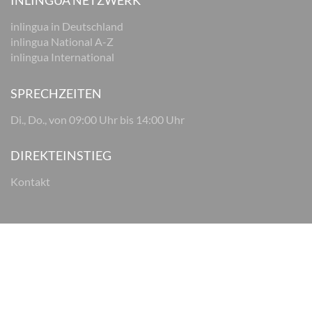
INLINGUA NETZWERK
inlingua in Deutschland
inlingua National A-Z
inlingua International
SPRECHZEITEN
Di., Do., von 09:00 Uhr bis 14:00 Uhr
DIREKTEINSTIEG
Kontakt
© 2026 inlingua Osnabrück
Impressum
Datenschutz
AGB