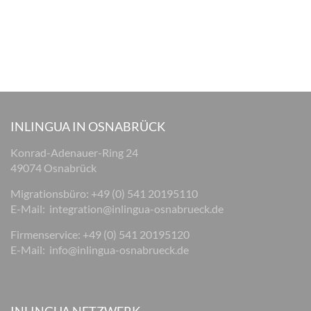
INLINGUA IN OSNABRÜCK
Konrad-Adenauer-Ring 24
49074 Osnabrück
Migrationsbüro: +49 (0) 541 20195110
E-Mail:
integration@inlingua-osnabrueck.de
Firmenservice: +49 (0) 541 20195120
E-Mail:
info@inlingua-osnabrueck.de