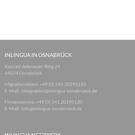
INLINGUA IN OSNABRÜCK
Konrad-Adenauer-Ring 24
49074 Osnabrück
Migrationsbüro: +49 (0) 541 20195110
E-Mail:
integration@inlingua-osnabrueck.de
Firmenservice: +49 (0) 541 20195120
E-Mail:
info@inlingua-osnabrueck.de