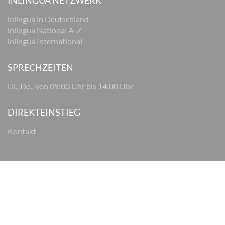
INLINGUA NETZWERK
inlingua in Deutschland
inlingua National A-Z
inlingua International
SPRECHZEITEN
Di., Do., von 09:00 Uhr bis 14:00 Uhr
DIREKTEINSTIEG
Kontakt
© 2026 inlingua Osnabrück
Impressum
Datenschutz
AGB