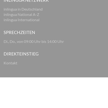
INLINGUA NETZWERK
inlingua in Deutschland
inlingua National A-Z
inlingua International
SPRECHZEITEN
Di., Do., von 09:00 Uhr bis 14:00 Uhr
DIREKTEINSTIEG
Kontakt
© 2026 inlingua Osnabrück
Impressum
Datenschutz
AGB