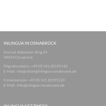
INLINGUA IN OSNABRÜCK
Konrad-Adenauer-Ring 24
49074 Osnabrück
Migrationsbüro: +49 (0) 541 20195110
E-Mail:
integration@inlingua-osnabrueck.de
Firmenservice: +49 (0) 541 20195120
E-Mail:
info@inlingua-osnabrueck.de