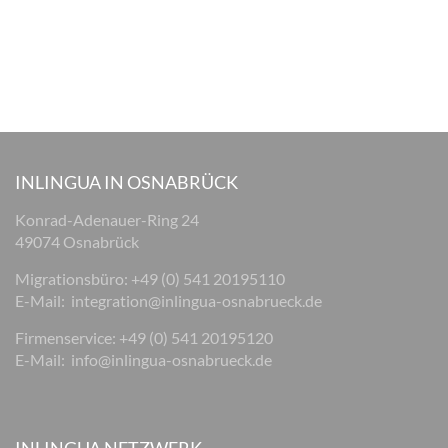
INLINGUA IN OSNABRÜCK
Konrad-Adenauer-Ring 24
49074 Osnabrück
Migrationsbüro: +49 (0) 541 20195110
E-Mail:
integration@inlingua-osnabrueck.de
Firmenservice: +49 (0) 541 20195120
E-Mail:
info@inlingua-osnabrueck.de