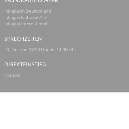
INLINGUA NETZWERK
inlingua in Deutschland
inlingua National A-Z
inlingua International
SPRECHZEITEN
Di., Do., von 09:00 Uhr bis 14:00 Uhr
DIREKTEINSTIEG
Kontakt
© 2026 inlingua Osnabrück
Impressum
Datenschutz
AGB