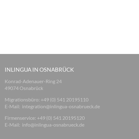
INLINGUA IN OSNABRÜCK
Konrad-Adenauer-Ring 24
49074 Osnabrück
Migrationsbüro: +49 (0) 541 20195110
E-Mail:
integration@inlingua-osnabrueck.de
Firmenservice: +49 (0) 541 20195120
E-Mail:
info@inlingua-osnabrueck.de