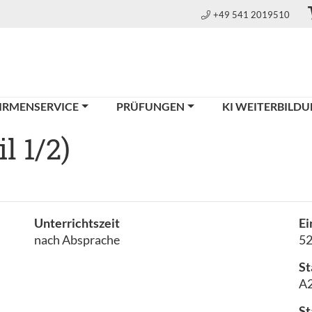
+49 541 2019510
IRMENSERVICE
PRÜFUNGEN
KI WEITERBILD
l 1/2)
Unterrichtszeit
Ei
nach Absprache
5
St
A2
St