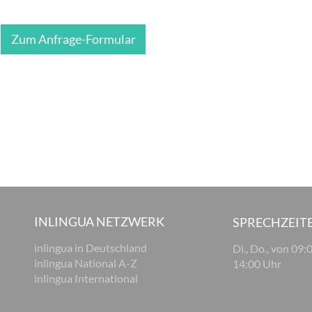
Zum Anfrage-Formular
INLINGUA NETZWERK
SPRECHZEIT
inlingua in Deutschland
Di., Do., von 09:
inlingua National A-Z
14:00 Uhr
inlingua International