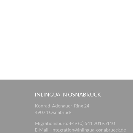
INLINGUA IN OSNABRÜCK
Konrad-Adenauer-Ring 24
49074 Osnabrück
Migrationsbüro: +49 (0) 541 20195110
E-Mail:
integration@inlingua-osnabrueck.de