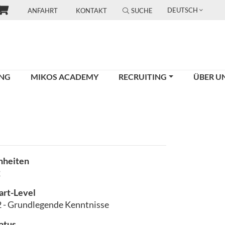
DEUTSCH
ANFAHRT
KONTAKT
SUCHE
UNG
MIKOS ACADEMY
RECRUITING
ÜBER U
nheiten
2
art-Level
 - Grundlegende Kenntnisse
atus