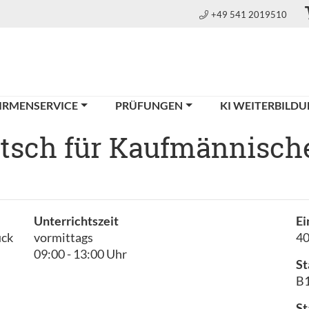
+49 541 2019510
IRMENSERVICE
PRÜFUNGEN
KI WEITERBILD
sch für Kaufmännische 
Unterrichtszeit
Ei
ück
vormittags
4
09:00 - 13:00 Uhr
St
B1
St