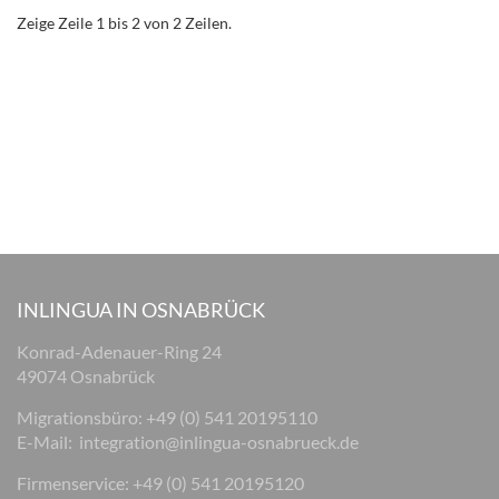
Zeige Zeile 1 bis 2 von 2 Zeilen.
INLINGUA IN OSNABRÜCK
Konrad-Adenauer-Ring 24
49074 Osnabrück
Migrationsbüro: +49 (0) 541 20195110
E-Mail:
integration@inlingua-osnabrueck.de
Firmenservice: +49 (0) 541 20195120