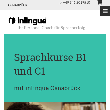
+49 541 2019510
OSNABRÜCK
Ihr Personal Coach für Spracherfolg
Sprachkurse B1
und C1
mit inlingua Osnabrück