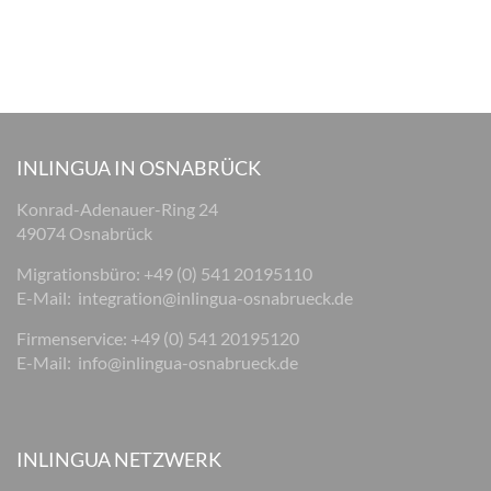
INLINGUA IN OSNABRÜCK
Konrad-Adenauer-Ring 24
49074 Osnabrück
Migrationsbüro: +49 (0) 541 20195110
E-Mail:
integration@inlingua-osnabrueck.de
Firmenservice: +49 (0) 541 20195120
E-Mail:
info@inlingua-osnabrueck.de
INLINGUA NETZWERK