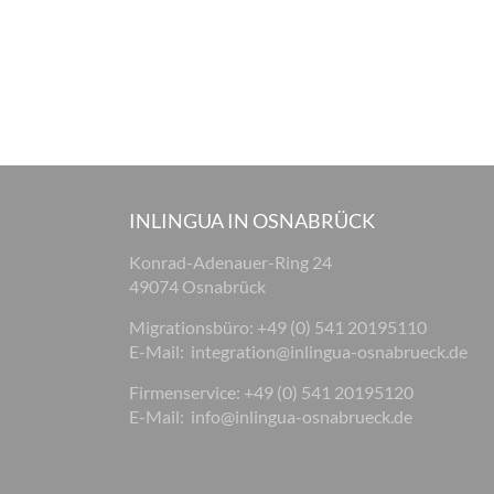
INLINGUA IN OSNABRÜCK
Konrad-Adenauer-Ring 24
49074 Osnabrück
Migrationsbüro: +49 (0) 541 20195110
E-Mail:
integration@inlingua-osnabrueck.de
Firmenservice: +49 (0) 541 20195120
E-Mail:
info@inlingua-osnabrueck.de