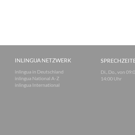
INLINGUA NETZWERK
SPRECHZEIT
inlingua in Deutschland
Di., Do., von 09:
inlingua National A-Z
14:00 Uhr
inlingua International