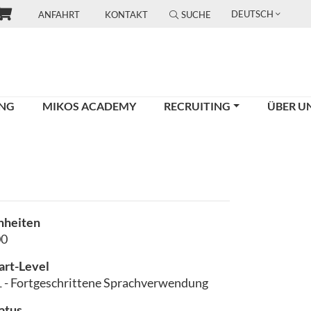
DEUTSCH
ANFAHRT
KONTAKT
SUCHE
UNG
MIKOS ACADEMY
RECRUITING
ÜBER U
nheiten
00
art-Level
 - Fortgeschrittene Sprachverwendung
atus