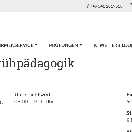
+49 541 2019510
IRMENSERVICE
PRÜFUNGEN
KI WEITERBILD
Frühpädagogik
Unterrichtszeit
Ei
ng
09:00 - 13:00 Uhr
5
St
B1
St