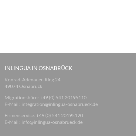
INLINGUA IN OSNABRÜCK
Konrad-Adenauer-Ring 24
49074 Osnabrück
Migrationsbüro: +49 (0) 541 20195110
E-Mail:
integration@inlingua-osnabrueck.de
Firmenservice: +49 (0) 541 20195120
E-Mail:
info@inlingua-osnabrueck.de