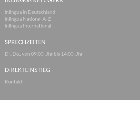
INLINGUA NETZWERK
inlingua in Deutschland
inlingua National A-Z
inlingua International
SPRECHZEITEN
Di., Do., von 09:00 Uhr bis 14:00 Uhr
DIREKTEINSTIEG
Kontakt
© 2026 inlingua Osnabrück
Impressum
Datenschutz
AGB