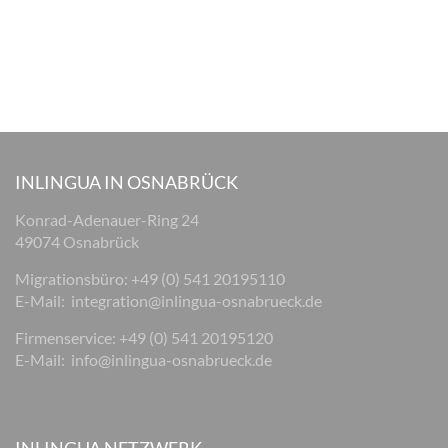
INLINGUA IN OSNABRÜCK
Konrad-Adenauer-Ring 24
49074 Osnabrück
Migrationsbüro: +49 (0) 541 20195110
E-Mail:
integration@inlingua-osnabrueck.de
Firmenservice: +49 (0) 541 20195120
E-Mail:
info@inlingua-osnabrueck.de