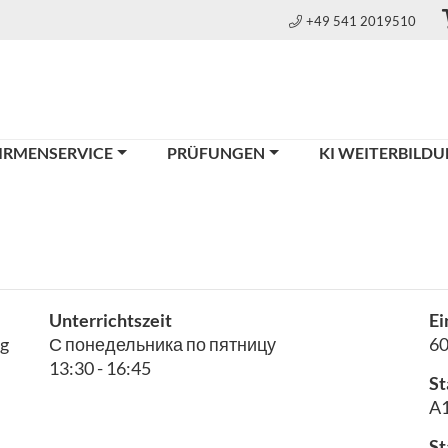
+49 541 2019510
IRMENSERVICE
PRÜFUNGEN
KI WEITERBILD
Unterrichtszeit
Ei
ng
С понедельника по пятницу
6
13:30 - 16:45
St
A1
St