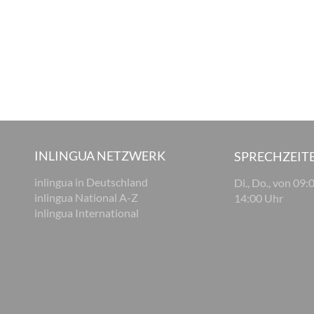
INLINGUA NETZWERK
SPRECHZEIT
inlingua in Deutschland
Di., Do., von 09:
inlingua National A-Z
14:00 Uhr
inlingua International