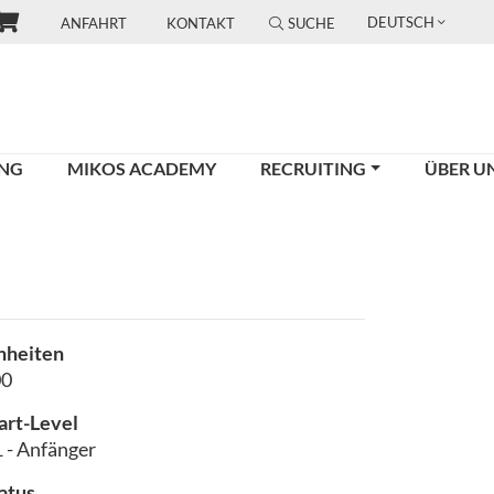
DEUTSCH
ANFAHRT
KONTAKT
SUCHE
UNG
MIKOS ACADEMY
RECRUITING
ÜBER U
nheiten
00
art-Level
 - Anfänger
atus