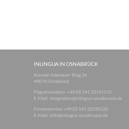
INLINGUA IN OSNABRÜCK
Konrad-Adenauer-Ring 24
49074 Osnabrück
Migrationsbüro: +49 (0) 541 20195110
E-Mail:
integration@inlingua-osnabrueck.de
Firmenservice: +49 (0) 541 20195120
E-Mail:
info@inlingua-osnabrueck.de