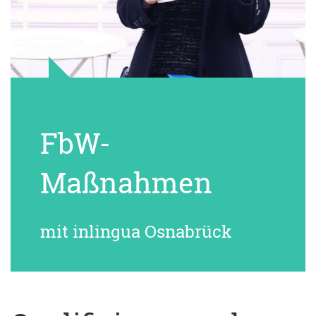
FbW-
Maßnahmen
mit inlingua Osnabrück