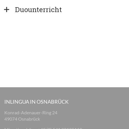
Duounterricht
INLINGUA IN OSNABRÜCK
Konrad-Adenauer-Ring 24
49074 Osnabrück