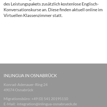
des Leistungspakets zusätzlich kostenlose Englisch-
Konversationskurse an. Diese finden aktuell online im
Virtuellen Klassenzimmer statt.
INLINGUA IN OSNABRÜCK
Konrad-Adenauer-Ring 24
49074 Osnabrück
Migrationsbüro: +49 (0) 541 20195110
E-Mail:
integration@inlingua-osnabrueck.de